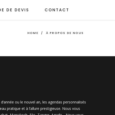
E DE DEVIS
CONTACT
HOME
/
À PROPOS DE NOUS
n d’année ou le nouvel an, les agendas personnalisés
u pratique et à l’allure prestigieuse. Nous vous
, Rabat, Marrakech, Fès, Tanger, Agadir… Nous vous