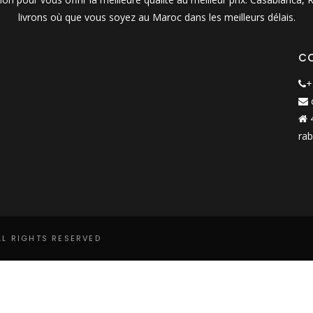
livrons où que vous soyez au Maroc dans les meilleurs délais.
C
+
4
rab
LL RIGHTS RESERVED