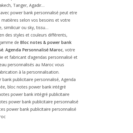
akech, Tanger, Agadir…
 avec power bank personnalisé peut etre
s matières selon vos besoins et votre
e, similicuir ou sky, tissu…
n des styles et couleurs différents,
e gamme de
Bloc notes & power bank
sé
.
Agenda Personnalisé Maroc
, votre
e et fabricant d’agendas personnalisé et
reau personnalisés au Maroc vous
rication à la personnalisation.
 bank publicitaire personnalisé, Agenda
née, bloc notes power bank intégré
notes power bank intégré publicitaire
otes power bank publicitaire personnalisé
otes power bank publicitaire personnalisé
roc