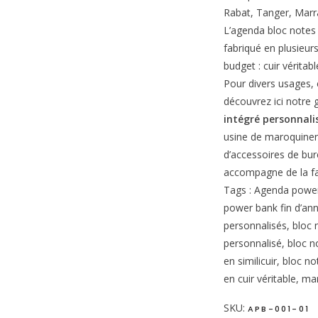
Rabat, Tanger, Marr
L’agenda bloc notes
fabriqué en plusieur
budget : cuir véritabl
Pour divers usages, e
découvrez ici notr
intégré personnali
usine de maroquineri
d’accessoires de bu
accompagne de la fab
Tags : Agenda power
power bank fin d’an
personnalisés, bloc 
personnalisé, bloc n
en similicuir, bloc n
en cuir véritable, ma
SKU:
APB-001-01