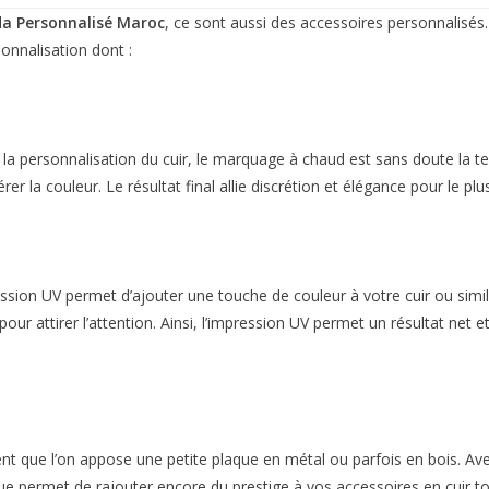
a Personnalisé Maroc
, ce sont aussi des accessoires personnalisés.
onnalisation dont :
r la personnalisation du cuir, le marquage à chaud est sans doute la t
rer la couleur. Le résultat final allie discrétion et élégance pour le pl
sion UV permet d’ajouter une touche de couleur à votre cuir ou similic
r pour attirer l’attention. Ainsi, l’impression UV permet un résultat n
vent que l’on appose une petite plaque en métal ou parfois en bois. Ave
ue permet de rajouter encore du prestige à vos accessoires en cuir to