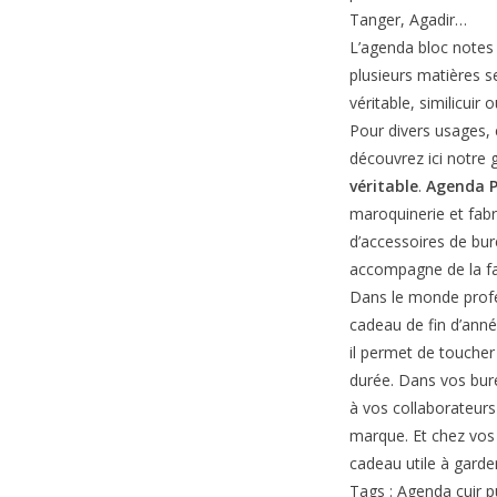
Tanger, Agadir…
L’agenda bloc notes 
plusieurs matières s
véritable, similicuir 
Pour divers usages, e
découvrez ici notr
véritable
.
Agenda P
maroquinerie et fabr
d’accessoires de bu
accompagne de la fab
Dans le monde profes
cadeau de fin d’anné
il permet de toucher 
durée. Dans vos bur
à vos collaborateurs
marque. Et chez vos c
cadeau utile à garder
Tags : Agenda cuir pu