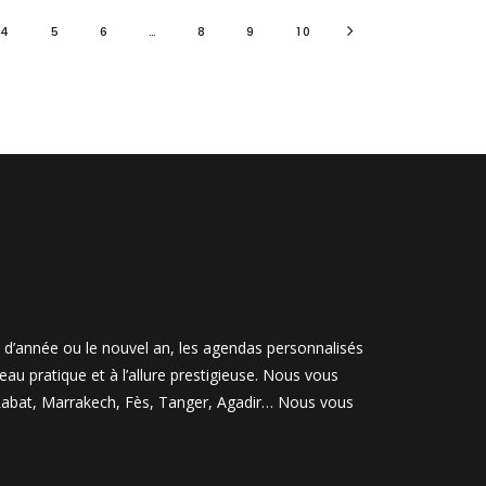
4
5
6
…
8
9
10
n d’année ou le nouvel an, les agendas personnalisés
u pratique et à l’allure prestigieuse. Nous vous
, Rabat, Marrakech, Fès, Tanger, Agadir… Nous vous